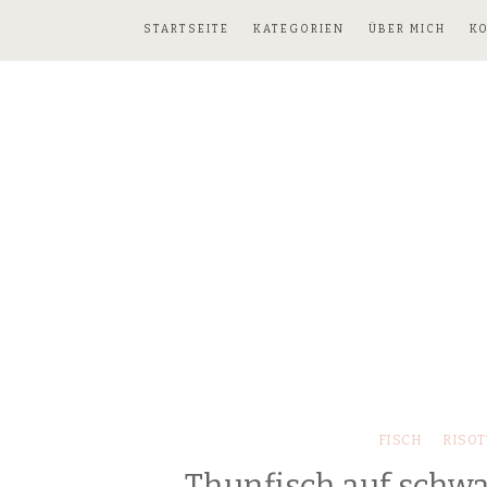
STARTSEITE
KATEGORIEN
ÜBER MICH
K
FISCH
RISOT
Thunfisch auf schwa