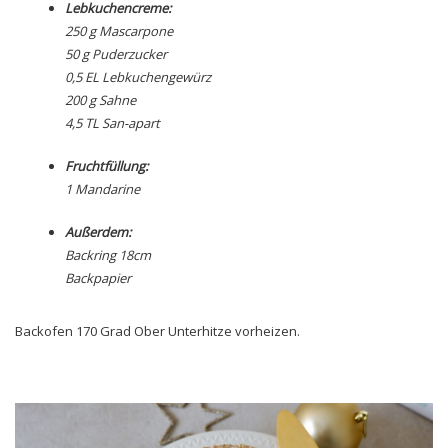
Lebkuchencreme:
250 g Mascarpone
50 g Puderzucker
0,5 EL Lebkuchengewürz
200 g Sahne
4,5 TL San-apart
Fruchtfüllung:
1 Mandarine
Außerdem:
Backring 18cm
Backpapier
Backofen 170 Grad Ober Unterhitze vorheizen.