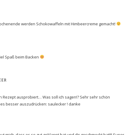
m Wochenende werden Schokowaffeln mit Himbeercreme gemacht!
viel Spaß beim Backen
EER
n Rezept ausprobiert… Was soll ich sagen!? Sehr sehr schön
es besser auszudrücken: saulecker ! danke
eut mich, dass es so gut geklappt hat und dir geschmeckt hat!!! Super.