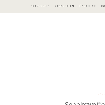
STARTSEITE
KATEGORIEN
ÜBER MICH
K
SÜSS
Schokowaffe