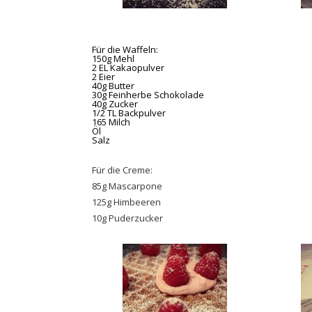
Für die Waffeln:
150g Mehl
2 EL Kakaopulver
2 Eier
40g Butter
30g Feinherbe Schokolade
40g Zucker
1/2 TL Backpulver
165 Milch
Öl
Salz
Für die Creme:
85g Mascarpone
125g Himbeeren
10g Puderzucker