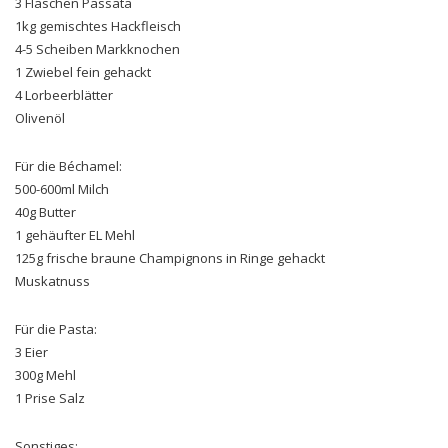
3 Flaschen Passata
1kg gemischtes Hackfleisch
4-5 Scheiben Markknochen
1 Zwiebel fein gehackt
4 Lorbeerblätter
Olivenöl
Für die Béchamel:
500-600ml Milch
40g Butter
1 gehäufter EL Mehl
125g frische braune Champignons in Ringe gehackt
Muskatnuss
Für die Pasta:
3 Eier
300g Mehl
1 Prise Salz
Sonstiges: