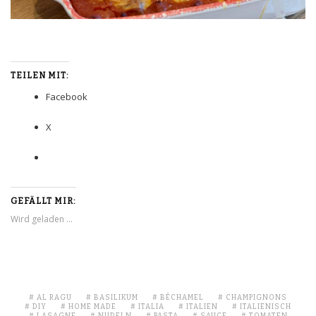
TEILEN MIT:
Facebook
X
GEFÄLLT MIR:
Wird geladen …
AL RAGU
BASILIKUM
BÉCHAMEL
CHAMPIGNONS
DIY
HOME MADE
ITALIA
ITALIEN
ITALIENISCH
LASAGNE
NUDELN
PASTA
SAUCE
TOMATEN