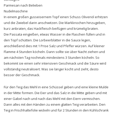
Parmesan nach Belieben
Nudelmaschine
In einem großen gusseisernem Topf einen Schuss Olivenöl erhitzen
und die Zwiebel darin anschwitzen. Die Markknochen hinzugeben,
kurz anbraten, das Hackfleisch beifügen und krümelig braten.
Die Passata eingießen, etwas Wasser in die Flaschen füllen und in
den Topf schütten. Die Lorbeerblätter in die Sauce legen,
anschließend dies mit 1 Prise Salz und Pfeffer würzen. Auf kleiner
Flamme 4 Stunden köcheln. Dann sollte sie über Nacht ziehen und
am nächsten Tag nochmals mindestens 3 Stunden köcheln. So
bekommt sie einen sehr intensiven Geschmack und die Säure wird
vollständig neutralisiert. Was sie länger kocht und zieht, desto
besser der Geschmack.
Für den Teig das Mehl in eine Schüssel geben und eine kleine Mulde
in der Mitte formen. Die Eier und das Salz in die Mitte geben und mit
einer Gabel nach und nach das Mehl mit den Eiern vermischen.
Dann alles mit den Händen zu einem glatten Teig verarbeiten. Den
Teig in Frischhaltefolie wickeln und für 2 Stunden in den Kühlschrank