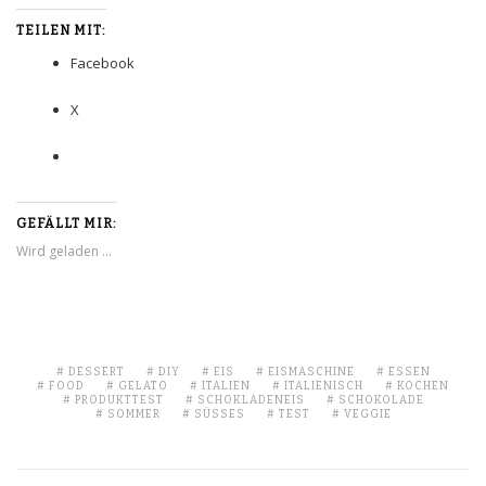
TEILEN MIT:
Facebook
X
GEFÄLLT MIR:
Wird geladen …
DESSERT
DIY
EIS
EISMASCHINE
ESSEN
FOOD
GELATO
ITALIEN
ITALIENISCH
KOCHEN
PRODUKTTEST
SCHOKLADENEIS
SCHOKOLADE
SOMMER
SÜSSES
TEST
VEGGIE