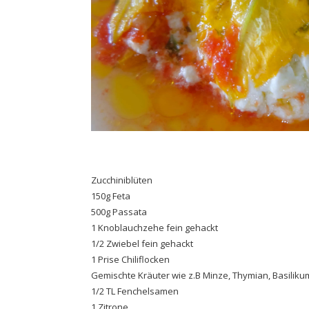
Zucchiniblüten
150g Feta
500g Passata
1 Knoblauchzehe fein gehackt
1/2 Zwiebel fein gehackt
1 Prise Chiliflocken
Gemischte Kräuter wie z.B Minze, Thymian, Basiliku
1/2 TL Fenchelsamen
1 Zitrone