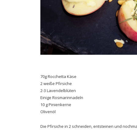
70g Rocchetta Käse
2 weiße Pfirsiche
2-3 Lavendelblüten
Einige Rosmarinnadeln
10 g Pinienkerne
Olivenöl
Die Pfirsiche in 2 schneiden, entsteinen und nochma