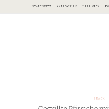
STARTSEITE
KATEGORIEN
ÜBER MICH
K
SNACK
Gegrillte Pfirsiche m