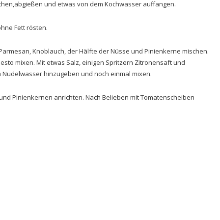
kochen,abgießen und etwas von dem Kochwasser auffangen.
hne Fett rösten.
m Parmesan, Knoblauch, der Hälfte der Nüsse und Pinienkerne mischen.
to mixen. Mit etwas Salz, einigen Spritzern Zitronensaft und
m Nudelwasser hinzugeben und noch einmal mixen.
 und Pinienkernen anrichten. Nach Belieben mit Tomatenscheiben