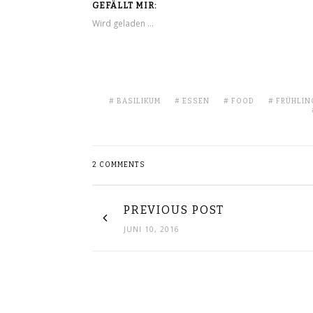
GEFÄLLT MIR:
Wird geladen …
BASILIKUM
ESSEN
FOOD
FRÜHLIN
2 COMMENTS
PREVIOUS POST
JUNI 10, 2016