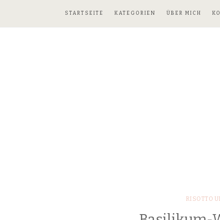
STARTSEITE
KATEGORIEN
ÜBER MICH
K
RISOTTO U
Basilikum-W