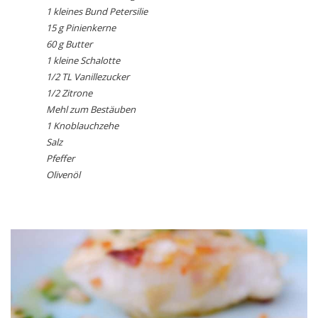
1 kleines Bund Petersilie
15 g Pinienkerne
60 g Butter
1 kleine Schalotte
1/2 TL Vanillezucker
1/2 Zitrone
Mehl zum Bestäuben
1 Knoblauchzehe
Salz
Pfeffer
Olivenöl