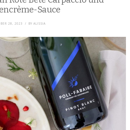
encrème-Sauce
BER 28, 2023
BY
ALISSIA