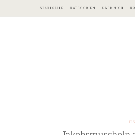
STARTSEITE
KATEGORIEN
ÜBER MICH
K
FI
Jakobsmuscheln a