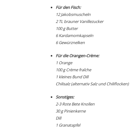
Für den Fisch:
12 Jakobsmuscheln
2 TL brauner Vanillezucker
100 g Butter
6 Kardamomkapseln
6 Gewürznelken
Für die Orangen-Crème:
1 Orange
100 g Crème fraîche
1 kleines Bund Dill
Chilisalz (alternativ Salz und Chiliflocken)
Sonstiges:
2-3 Rote Bete Knollen
30 g Pinienkerne
Dill
1 Granatapfel