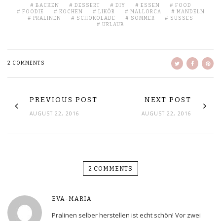
BACKEN
DESSERT
DIY
ESSEN
FOOD
FOODIE
KOCHEN
LIKÖR
MALLORCA
MANDELN
PRALINEN
SCHOKOLADE
SOMMER
SÜSSES
URLAUB
2 COMMENTS
PREVIOUS POST
NEXT POST
AUGUST 22, 2016
AUGUST 22, 2016
2 COMMENTS
EVA-MARIA
Pralinen selber herstellen ist echt schön! Vor zwei