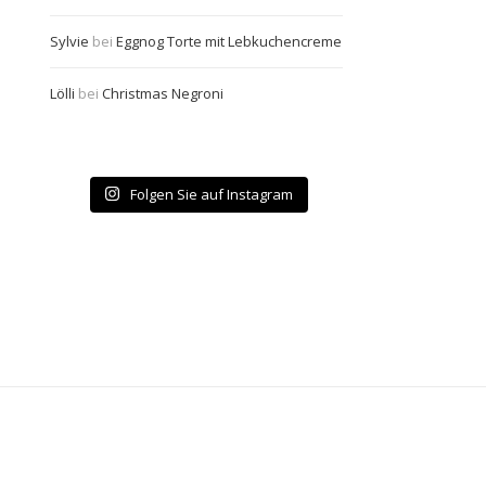
Sylvie
bei
Eggnog Torte mit Lebkuchencreme
Lölli
bei
Christmas Negroni
Folgen Sie auf Instagram