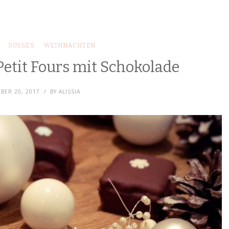
SÜSSES
WEIHNACHTEN
etit Fours mit Schokolade
BER 20, 2017
BY
ALISSIA