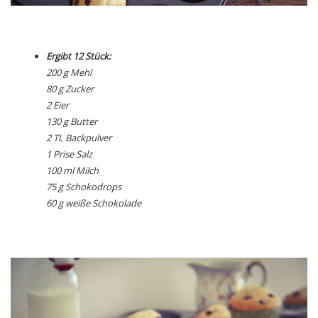
Ergibt 12 Stück:
200 g Mehl
80 g Zucker
2 Eier
130 g Butter
2 TL Backpulver
1 Prise Salz
100 ml Milch
75 g Schokodrops
60 g weiße Schokolade