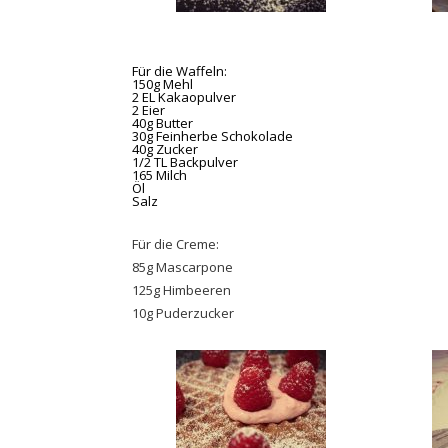
Für die Waffeln:
150g Mehl
2 EL Kakaopulver
2 Eier
40g Butter
30g Feinherbe Schokolade
40g Zucker
1/2 TL Backpulver
165 Milch
Öl
Salz
Für die Creme:
85g Mascarpone
125g Himbeeren
10g Puderzucker