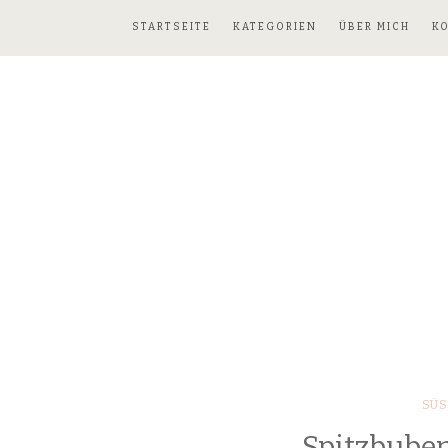
STARTSEITE
KATEGORIEN
ÜBER MICH
K
SÜS
Spitzbube