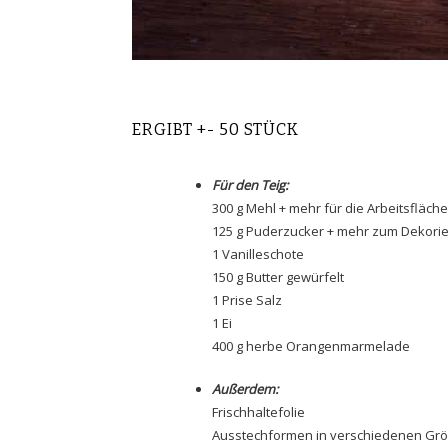
ERGIBT +- 50 STÜCK
Für den Teig:
300 g Mehl + mehr für die Arbeitsfläche
125 g Puderzucker + mehr zum Dekori
1 Vanilleschote
150 g Butter gewürfelt
1 Prise Salz
1 Ei
400 g
herbe Orangenmarmelade
Außerdem:
Frischhaltefolie
Ausstechformen in verschiedenen Gr