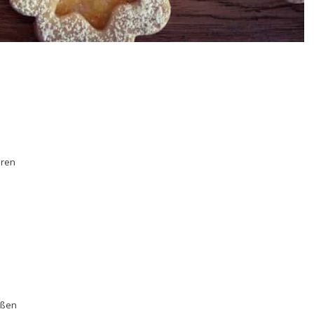
eren
ößen