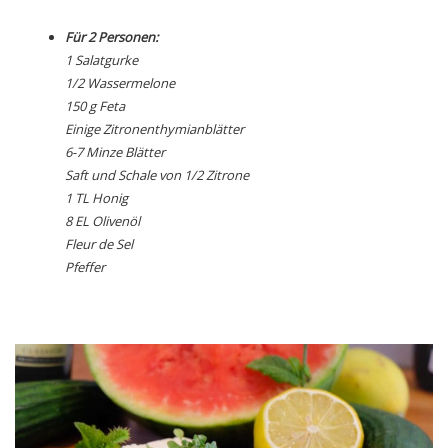
Für 2 Personen:
1 Salatgurke
1/2 Wassermelone
150 g Feta
Einige Zitronenthymianblätter
6-7 Minze Blätter
Saft und Schale von 1/2 Zitrone
1 TL Honig
8 EL Olivenöl
Fleur de Sel
Pfeffer