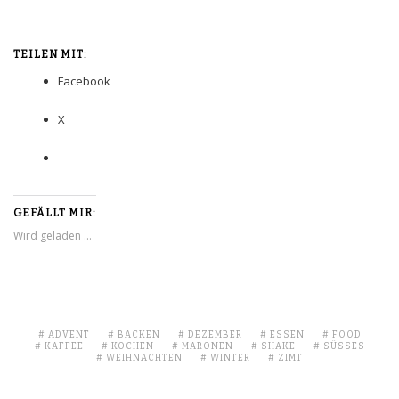
TEILEN MIT:
Facebook
X
GEFÄLLT MIR:
Wird geladen …
ADVENT
BACKEN
DEZEMBER
ESSEN
FOOD
KAFFEE
KOCHEN
MARONEN
SHAKE
SÜSSES
WEIHNACHTEN
WINTER
ZIMT