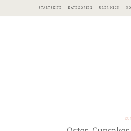
STARTSEITE
KATEGORIEN
ÜBER MICH
K
KO
Oster-Cupcakes