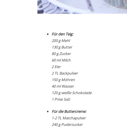
Für den Teig:
200 g Mehl
130 g Butter
80 g Zucker
60 ml Milch
2 Eier
2 TL Backpulver
150 g Möhren
40 ml Wasser
120 g weiße Schokolade
1 Prise Salz
Für die Buttercreme:
1-2 TL Matchapulver
240 g Puderzucker