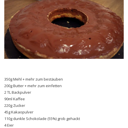
350g Mehl + mehr zum bestäuben
200g Butter + mehr zum einfetten
2 TL Backpulver
90ml Kaffee
220g Zucker
45g Kakaopulver
110g dunkle Schokolade (55%) grob gehackt
4 Eier