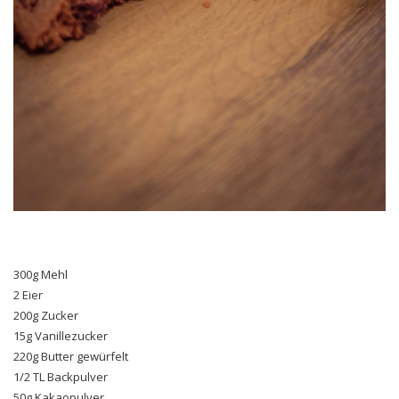
300g Mehl
2 Eier
200g Zucker
15g Vanillezucker
220g Butter gewürfelt
1/2 TL Backpulver
50g Kakaopulver