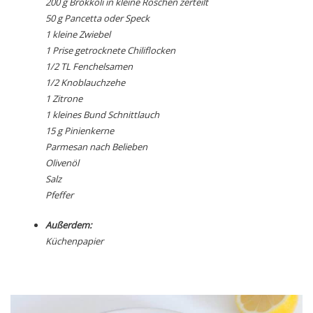
200 g Brokkoli in kleine Röschen zerteilt
50 g Pancetta oder Speck
1 kleine Zwiebel
1 Prise getrocknete Chiliflocken
1/2 TL Fenchelsamen
1/2 Knoblauchzehe
1 Zitrone
1 kleines Bund Schnittlauch
15 g Pinienkerne
Parmesan nach Belieben
Olivenöl
Salz
Pfeffer
Außerdem:
Küchenpapier