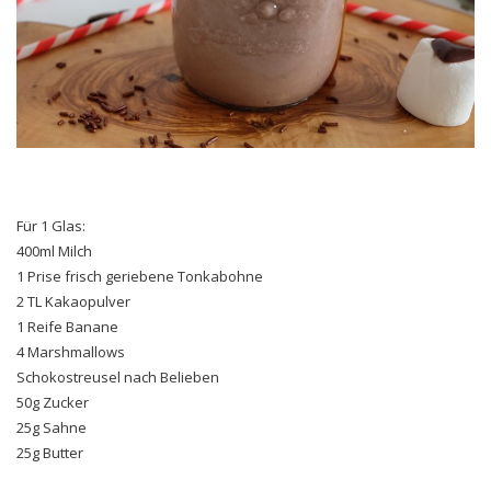
Für 1 Glas:
400ml Milch
1 Prise frisch geriebene Tonkabohne
2 TL Kakaopulver
1 Reife Banane
4 Marshmallows
Schokostreusel nach Belieben
50g Zucker
25g Sahne
25g Butter