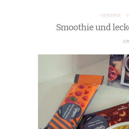
GETRÄNKE
S
Smoothie und leck
JUN