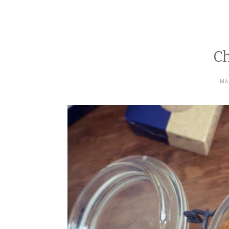
Ch
MA