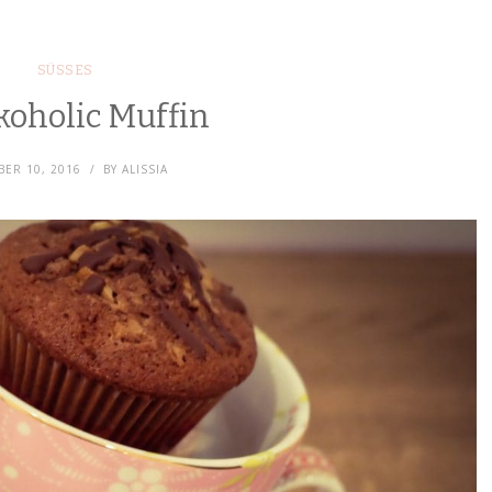
SÜSSES
koholic Muffin
ER 10, 2016
BY
ALISSIA