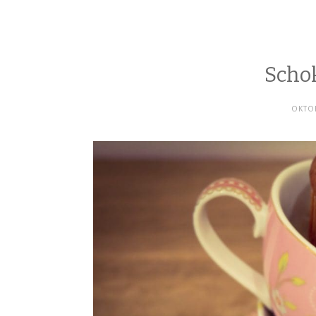
Scho
OKTOB