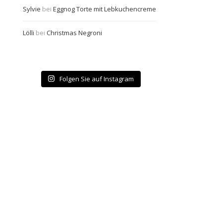
Sylvie
bei
Eggnog Torte mit Lebkuchencreme
Lölli
bei
Christmas Negroni
Folgen Sie auf Instagram