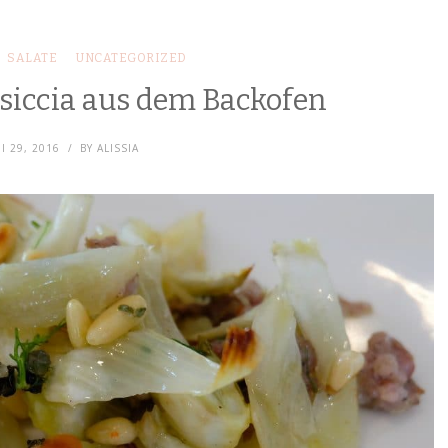
SALATE
UNCATEGORIZED
lsiccia aus dem Backofen
I 29, 2016
BY
ALISSIA