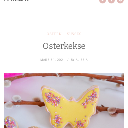
OSTERN
SÜSSES
Osterkekse
MÄRZ 31, 2021
BY
ALISSIA