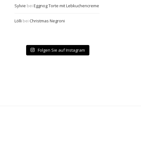
Sylvie
bei
Eggnog Torte mit Lebkuchencreme
Lölli
bei
Christmas Negroni
Folgen Sie auf Instagram