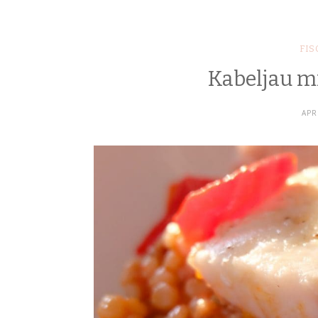
FIS
Kabeljau mi
APR