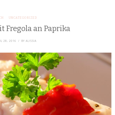
CH
UNCATEGORIZED
t Fregola an Paprika
IL 28, 2016
BY
ALISSIA