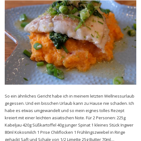
So ein ähnliches Gericht habe ich in meinem letzten Wellnessurlaub
gegessen. Und ein bisschen Urlaub kann zu Hause nie schaden. Ich
habe es etwas umgewandelt und so mein eignes tolles Rezept
kreiert mit einer leichten asiatischen Note. Für 2 Personen: 225g
Kabeljau 420g Süßkartoffel 40g junger Spinat 1 kleines Stück Ingwer
80ml Kokosmilch 1 Prise Chiliflocken 1 Frühlingszwiebel in Ringe
gehackt Saft und Schale von 1/2 Limette 25g Butter 70ml…