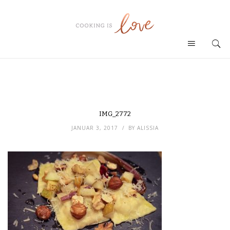
IMG_2772
JANUAR 3, 2017
BY
ALISSIA