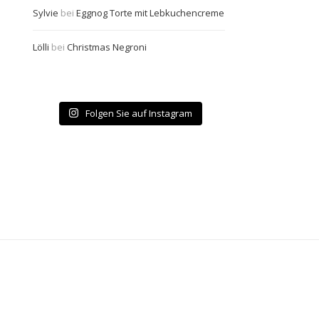
Sylvie
bei
Eggnog Torte mit Lebkuchencreme
Lölli
bei
Christmas Negroni
Folgen Sie auf Instagram