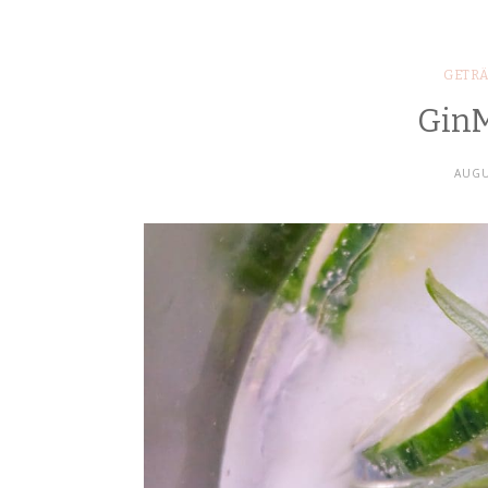
GETR
GinM
AUGU