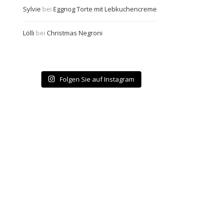
Sylvie
bei
Eggnog Torte mit Lebkuchencreme
Lölli
bei
Christmas Negroni
Folgen Sie auf Instagram