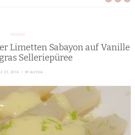
VEGGIE
r Limetten Sabayon auf Vanille
gras Selleriepüree
Z 23, 2016
BY
ALISSIA