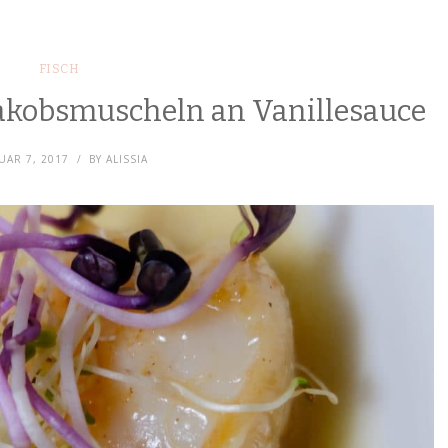
FISCH
Jakobsmuscheln an Vanillesauce
UAR 7, 2017
BY
ALISSIA