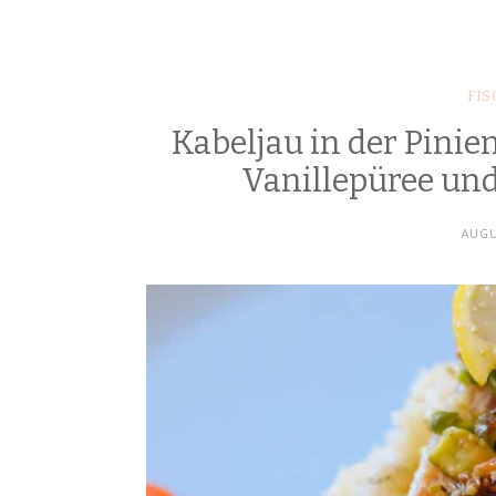
FIS
Kabeljau in der Pinien
Vanillepüree un
AUGU