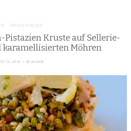
CH
UNCATEGORIZED
-Pistazien Kruste auf Sellerie-
d karamellisierten Möhren
ST 12, 2016
BY
ALISSIA