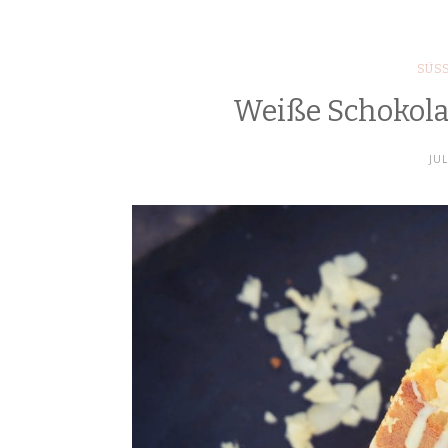
SÜSS
Weiße Schokol
JUL