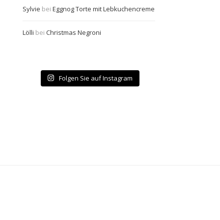
Sylvie
bei
Eggnog Torte mit Lebkuchencreme
Lölli
bei
Christmas Negroni
Folgen Sie auf Instagram