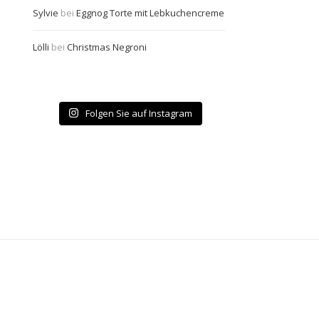
Sylvie
bei
Eggnog Torte mit Lebkuchencreme
Lölli
bei
Christmas Negroni
Folgen Sie auf Instagram