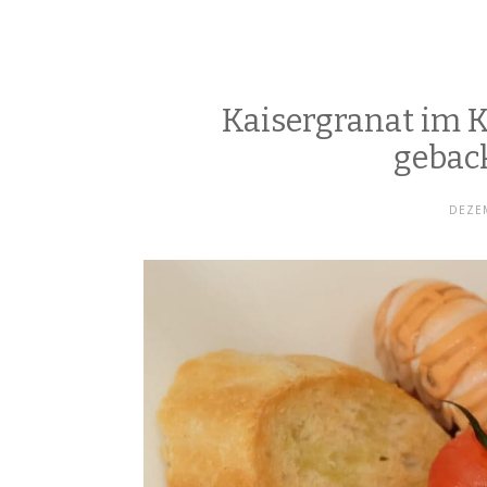
Kaisergranat im 
gebac
DEZEM