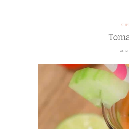
SUP
Toma
AUGU