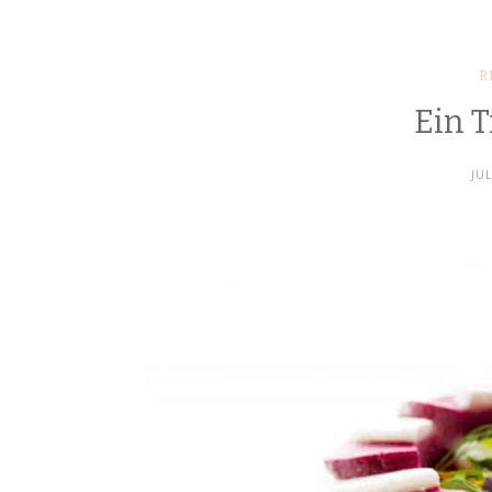
R
Ein T
JUL