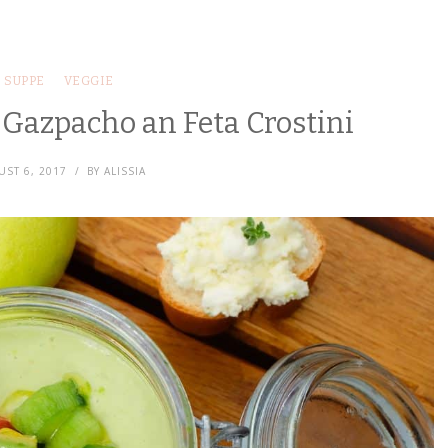
SUPPE
VEGGIE
Gazpacho an Feta Crostini
ST 6, 2017
BY
ALISSIA