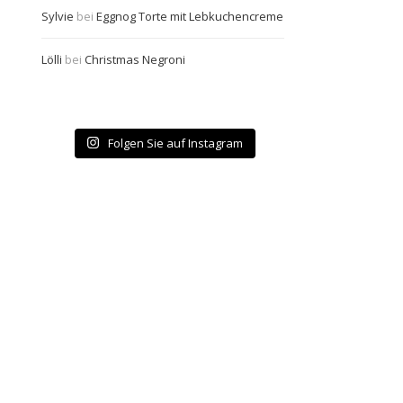
Sylvie
bei
Eggnog Torte mit Lebkuchencreme
Lölli
bei
Christmas Negroni
Folgen Sie auf Instagram