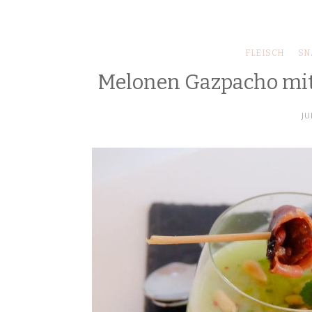
FLEISCH
SN
Melonen Gazpacho mit
JU