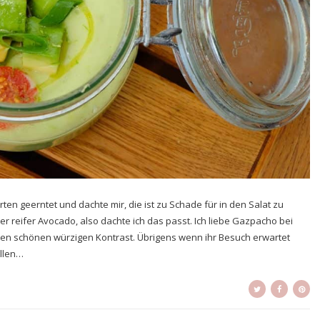
ten geerntet und dachte mir, die ist zu Schade für in den Salat zu
r reifer Avocado, also dachte ich das passt. Ich liebe Gazpacho bei
inen schönen würzigen Kontrast. Übrigens wenn ihr Besuch erwartet
üllen…