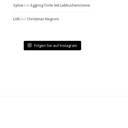
Sylvie
bei
Eggnog Torte mit Lebkuchencreme
Lölli
bei
Christmas Negroni
Folgen Sie auf Instagram