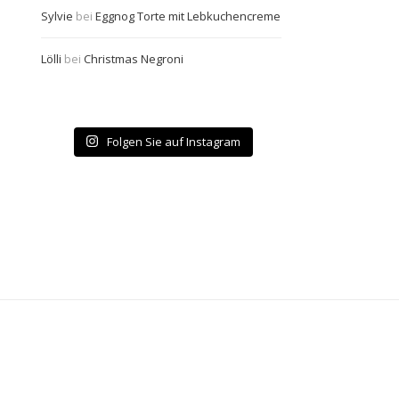
Sylvie
bei
Eggnog Torte mit Lebkuchencreme
Lölli
bei
Christmas Negroni
Folgen Sie auf Instagram