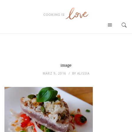
image
MÄRZ 9, 2016
BY
ALISSIA