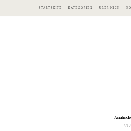
STARTSEITE
KATEGORIEN
ÜBER MICH
K
Asiatisc
JANU