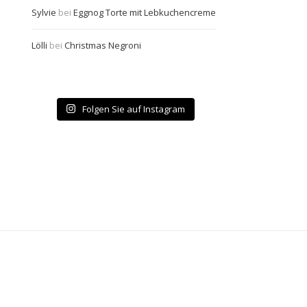
Sylvie
bei
Eggnog Torte mit Lebkuchencreme
Lölli
bei
Christmas Negroni
Folgen Sie auf Instagram