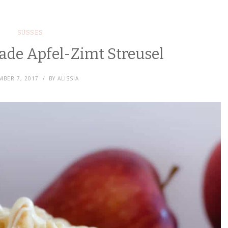
SÜSSES
ade Apfel-Zimt Streusel
BER 7, 2017
BY
ALISSIA