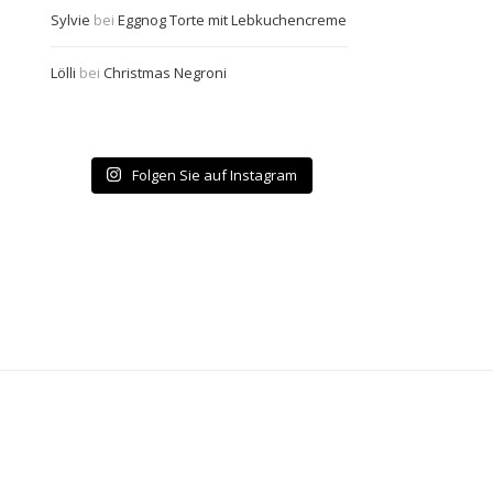
Sylvie
bei
Eggnog Torte mit Lebkuchencreme
Lölli
bei
Christmas Negroni
Folgen Sie auf Instagram