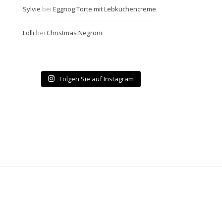
Sylvie
bei
Eggnog Torte mit Lebkuchencreme
Lölli
bei
Christmas Negroni
Folgen Sie auf Instagram