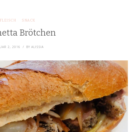
FLEISCH
SNACK
hetta Brötchen
UAR 2, 2016
BY
ALISSIA