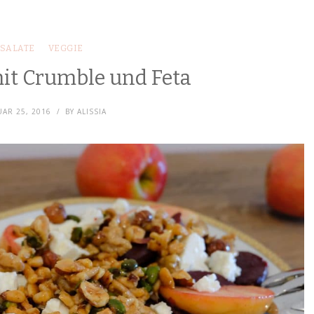
SALATE
VEGGIE
mit Crumble und Feta
AR 25, 2016
BY
ALISSIA