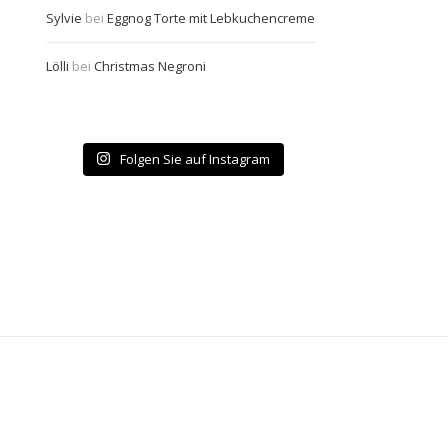
Sylvie
bei
Eggnog Torte mit Lebkuchencreme
Lölli
bei
Christmas Negroni
Folgen Sie auf Instagram