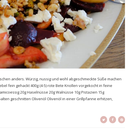
isschen anders. Würzig, nussig und wohl abgeschmeckte Süße machen
iebel fein gehackt 400g (4-5) rote Bete Knollen vorgekocht in feine
samicoessig 20g Haselnüsse 20g Walnüsse 10g Pistazien 15g
alten geschnitten Olivenöl Olivenöl in einer Grillpfanne erhitzen,