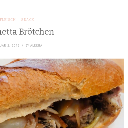
FLEISCH
SNACK
hetta Brötchen
UAR 2, 2016
BY
ALISSIA