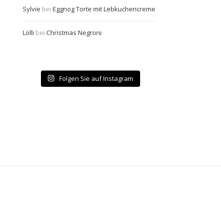
Sylvie
bei
Eggnog Torte mit Lebkuchencreme
Lölli
bei
Christmas Negroni
Folgen Sie auf Instagram