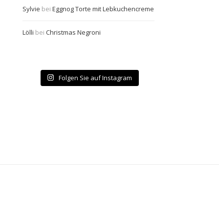
Sylvie
bei
Eggnog Torte mit Lebkuchencreme
Lölli
bei
Christmas Negroni
Folgen Sie auf Instagram