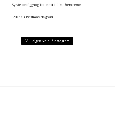
Sylvie
bei
Eggnog Torte mit Lebkuchencreme
Lölli
bei
Christmas Negroni
Folgen Sie auf Instagram