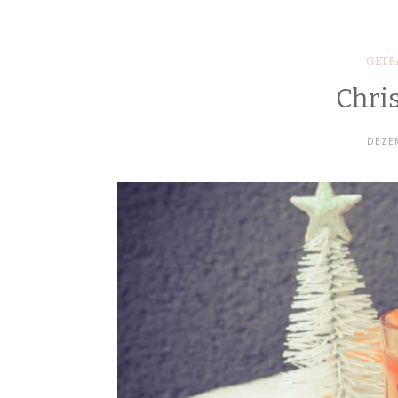
GETR
Chri
DEZEM