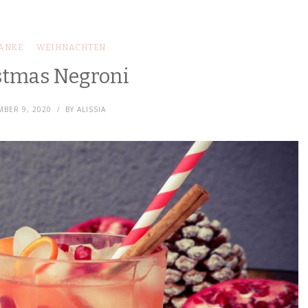
ÄNKE
WEIHNACHTEN
stmas Negroni
BER 9, 2020
BY
ALISSIA