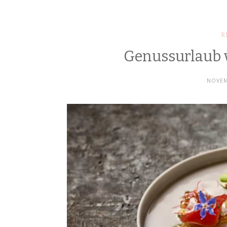
R
Genussurlaub 
NOVEM