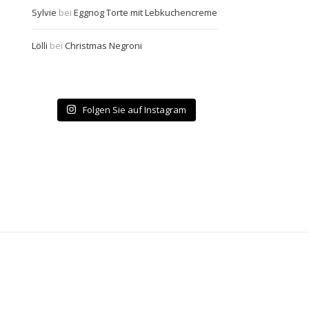
Sylvie
bei
Eggnog Torte mit Lebkuchencreme
Lölli
bei
Christmas Negroni
Folgen Sie auf Instagram