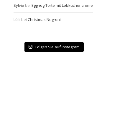
Sylvie
bei
Eggnog Torte mit Lebkuchencreme
Lölli
bei
Christmas Negroni
Folgen Sie auf Instagram