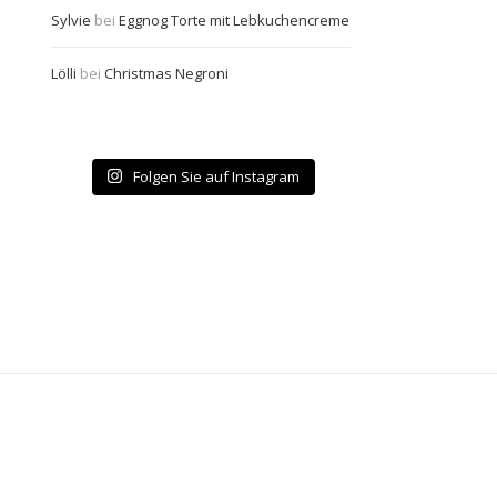
Sylvie
bei
Eggnog Torte mit Lebkuchencreme
Lölli
bei
Christmas Negroni
Folgen Sie auf Instagram